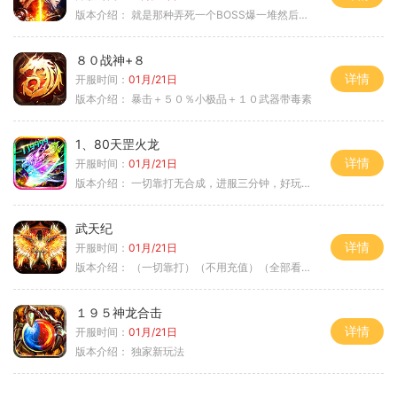
版本介绍：
就是那种弄死一个BOSS爆一堆然后就起飞
８０战神+８
详情
开服时间：
01月/21日
版本介绍：
暴击＋５０％小极品＋１０武器带毒素
1、80天罡火龙
详情
开服时间：
01月/21日
版本介绍：
一切靠打无合成，进服三分钟，好玩一整年。
武天纪
详情
开服时间：
01月/21日
版本介绍：
（一切靠打）（不用充值）（全部看脸）
１９５神龙合击
详情
开服时间：
01月/21日
版本介绍：
独家新玩法