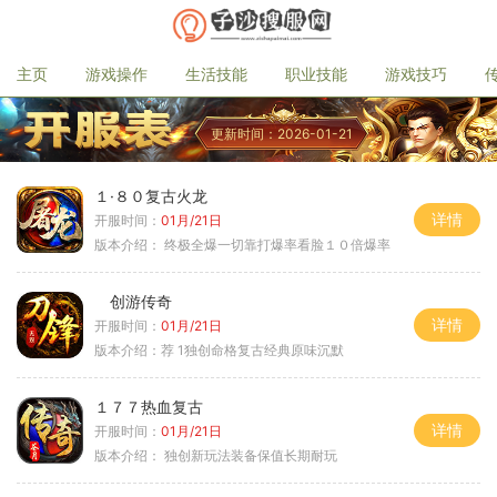
主页
游戏操作
生活技能
职业技能
游戏技巧
更新时间：2026-01-21
１·８０复古火龙
详情
开服时间：
01月/21日
版本介绍：
终极全爆一切靠打爆率看脸１０倍爆率
创游传奇
详情
开服时间：
01月/21日
版本介绍：
荐 1独创命格复古经典原味沉默
１７７热血复古
详情
开服时间：
01月/21日
版本介绍：
独创新玩法装备保值长期耐玩