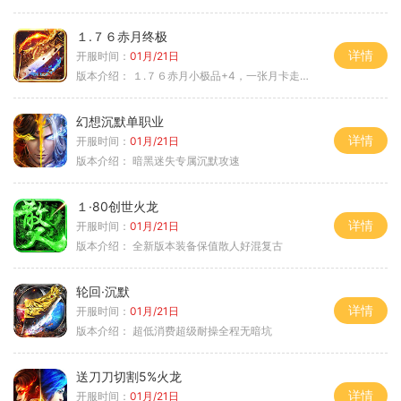
１.７６赤月终极
详情
开服时间：
01月/21日
版本介绍：
１.７６赤月小极品+4，一张月卡走天涯c
幻想沉默单职业
详情
开服时间：
01月/21日
版本介绍：
暗黑迷失专属沉默攻速
１·80创世火龙
详情
开服时间：
01月/21日
版本介绍：
全新版本装备保值散人好混复古
轮回·沉默
详情
开服时间：
01月/21日
版本介绍：
超低消费超级耐操全程无暗坑
送刀刀切割5%火龙
详情
开服时间：
01月/21日