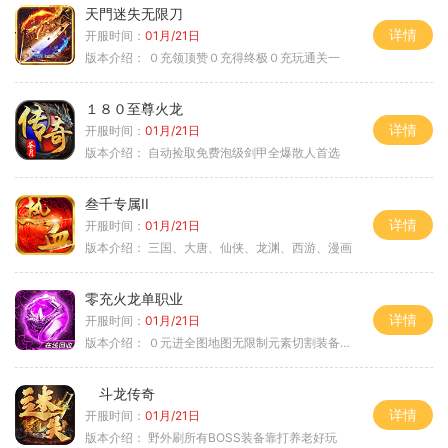
天門迷失无限刀
详情
开服时间：
01月/21日
版本介绍：
０充领顶赞０充得终极０充玩通关一
１８０至尊火龙
详情
开服时间：
01月/21日
版本介绍：
自动捡取免费泡级剑甲全爆散人首选
叁千专属II
详情
开服时间：
01月/21日
版本介绍：
三国、大唐、仙侠、龙渊、西游、漫画
零充火龙单职业
详情
开服时间：
01月/21日
版本介绍：
０元进全图地图无限制元素切割装备鉴定
斗龙传奇
详情
开服时间：
01月/21日
版本介绍：
野外刷所有BOSS装备靠打养老好玩