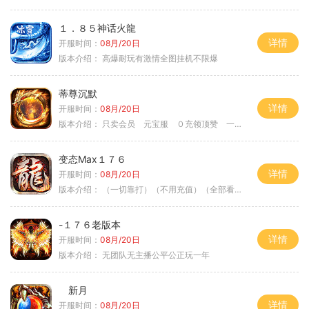
１．８５神话火龍
详情
开服时间：
08月/20日
版本介绍：
高爆耐玩有激情全图挂机不限爆
蒂尊沉默
详情
开服时间：
08月/20日
版本介绍：
只卖会员 元宝服 ０充领顶赞 一切靠打
变态Max１７６
详情
开服时间：
08月/20日
版本介绍：
（一切靠打）（不用充值）（全部看脸）
-１７６老版本
详情
开服时间：
08月/20日
版本介绍：
无团队无主播公平公正玩一年
新月
详情
开服时间：
08月/20日