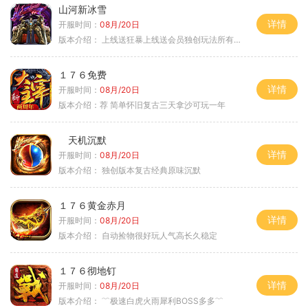
山河新冰雪
详情
开服时间：
08月/20日
版本介绍：
上线送狂暴上线送会员独创玩法所有装备靠
１７６免费
详情
开服时间：
08月/20日
版本介绍：
荐 简单怀旧复古三天拿沙可玩一年
天机沉默
详情
开服时间：
08月/20日
版本介绍：
独创版本复古经典原味沉默
１７６黄金赤月
详情
开服时间：
08月/20日
版本介绍：
自动捡物很好玩人气高长久稳定
１７６彻地钉
详情
开服时间：
08月/20日
版本介绍：
﹌极速白虎火雨犀利BOSS多多﹌