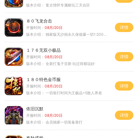
版本介绍：
复古情怀专属耐玩三天合区
８０飞龙合击
详情
开服时间：
08月/20日
版本介绍：
独家版无沙捐永久保值爆一切1:2000回4
１７６无双小极品
详情
开服时间：
08月/20日
版本介绍：
全新打鬼子尝新·玩过得都说好·
１８０特色金币服
详情
开服时间：
08月/20日
版本介绍：
一切靠打时间为王极品+5散人养老
依旧沉默
详情
开服时间：
08月/20日
版本介绍：
会员独家一切装备靠打
春秋盛世