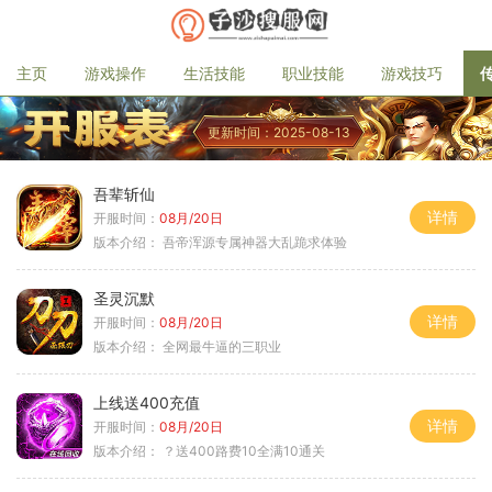
主页
游戏操作
生活技能
职业技能
游戏技巧
更新时间：2025-08-13
吾辈斩仙
详情
开服时间：
08月/20日
版本介绍：
吾帝浑源专属神器大乱跪求体验
圣灵沉默
详情
开服时间：
08月/20日
版本介绍：
全网最牛逼的三职业
上线送400充值
详情
开服时间：
08月/20日
版本介绍：
？送400路费10全满10通关