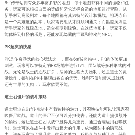
6sf传奇站拥有众多丰富多彩的地图，每个地图都有不同的怪物和任
务，玩家可以根据自己的等级和需求选择合适的地图进行冒险。从
新手村到高级副本，每个地图都有其独特的设计和挑战。祖玛寺庙
是一个高难度的副本，玩家需要组队才能顺利通关；而骷髅洞则是
新手玩家的练级圣地，适合初期刷经验。在这些地图中，玩家不仅
能体验到打怪的乐趣，还能发现隐藏的宝藏和神秘的NPC。
PK超爽的快感
PK是传奇游戏的核心玩法之一，而在6sf传奇站中，PK的体验更加
刺激。玩家可以在特定的PK场地中进行1v1、团队战等多种形式的对
战。无论是战士的近战拼杀，法师的远程火力压制，还是道士的灵
活操作，都能在PK中展现出各自的优势。胜利不仅能带来成就感，
还有丰厚的奖励，让玩家欲罢不能。
道士召僵尸的战斗策略
道士职业在6sf传奇站中有着独特的魅力，其召唤技能可以让玩家召
唤僵尸助战。道士的僵尸不仅可以分担伤害，还能为道士提供额外
的输出，这让道士在团队战中显得尤为重要。通过合理运用召唤技
能，道士可以在战斗中发挥出极大的作用，成为团队中的隐形战
力。许多玩家为了提升道士的召唤能力，积极参与各种活动，获取